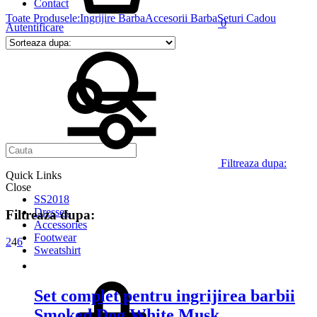
Contact
Toate Produsele:
Ingrijire Barba
Accesorii Barba
Seturi Cadou
0
Autentificare
Filtreaza dupa:
Quick Links
Close
SS2018
Dresses
Filtreaza dupa:
Accessories
Footwear
2
4
6
Sweatshirt
Set complet pentru ingrijirea barbii
Smoked Dog White Musk