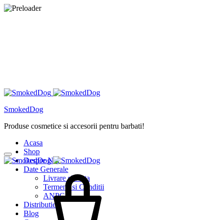
SmokedDog
Produse cosmetice si accesorii pentru barbati!
Acasa
Shop
Despre Noi
Date Generale
Livrare si Plata
Termene si Conditii
ANPC
Distributie
Blog