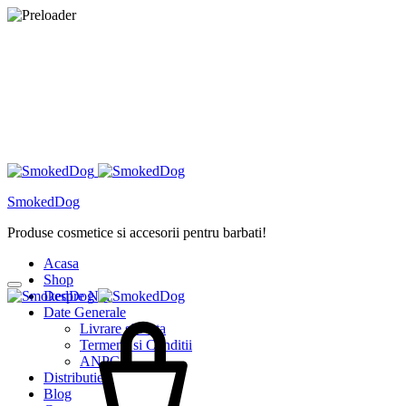
SmokedDog
Produse cosmetice si accesorii pentru barbati!
Acasa
Shop
Despre Noi
Date Generale
Livrare si Plata
Termene si Conditii
ANPC
Distributie
Blog