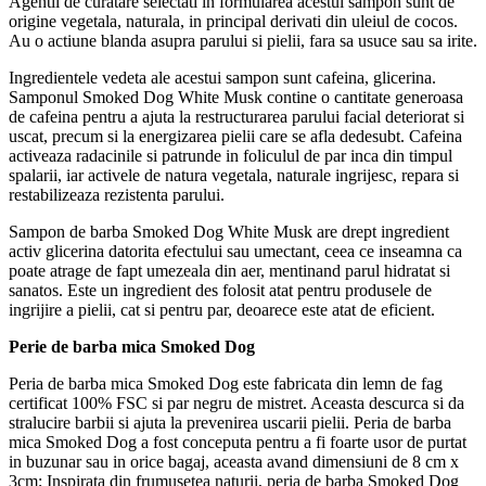
Agentii de curatare selectati in formularea acestui sampon sunt de
origine vegetala, naturala, in principal derivati din uleiul de cocos.
Au o actiune blanda asupra parului si pielii, fara sa usuce sau sa irite.
Ingredientele vedeta ale acestui sampon sunt cafeina, glicerina.
Samponul Smoked Dog White Musk contine o cantitate generoasa
de cafeina pentru a ajuta la restructurarea parului facial deteriorat si
uscat, precum si la energizarea pielii care se afla dedesubt. Cafeina
activeaza radacinile si patrunde in foliculul de par inca din timpul
spalarii, iar activele de natura vegetala, naturale ingrijesc, repara si
restabilizeaza rezistenta parului.
Sampon de barba Smoked Dog White Musk are drept ingredient
activ glicerina datorita efectului sau umectant, ceea ce inseamna ca
poate atrage de fapt umezeala din aer, mentinand parul hidratat si
sanatos. Este un ingredient des folosit atat pentru produsele de
ingrijire a pielii, cat si pentru par, deoarece este atat de eficient.
Perie de barba mica Smoked Dog
Peria de barba mica Smoked Dog este fabricata din lemn de fag
certificat 100% FSC si par negru de mistret. Aceasta descurca si da
stralucire barbii si ajuta la prevenirea uscarii pielii. Peria de barba
mica Smoked Dog a fost conceputa pentru a fi foarte usor de purtat
in buzunar sau in orice bagaj, aceasta avand dimensiuni de 8 cm x
3cm; Inspirata din frumusetea naturii, peria de barba Smoked Dog