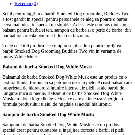
Recenzii (0)
Setul pentru ingrijirea barbii Smoked Dog Grooming Buddies Two
a fost gandit in special pentru persoanele ce aleg sa poarte o barba
ceva mai mica, in special un stubble. Acesta este compus dintr-un
balsam pentru barba si ten, sampon de barba si o perie de barba, din
par natural, ideala pentru a fi luata in buzunar.
Toate cele trei produse ce compun setul cadou pentru ingrijirea
barbii Smoked Dog Grooming Buddies Two vin in varianta de
miros White Musk.
Balsam de barba Smoked Dog White Musk:
Balsamul de barba Smoked Dog White Musk este un produs cu o
textura fluida, formulata sa patrunda usor in piele. Aceast balsam are
proprietati de hidratare si hranire intense ale pielii si ale barbii de
lungime mica si medie. Balsamul de barba Smoked Dog White
Musk are doua ingrediente vedeta ce care actioneaza sinergic in
formula produsului: uleiul de migdale si acidul hialuronic.
Sampon de barba Smoked Dog White Musk:
Samponul de barba Smoked Dog White Musk este un produs
special creat pentru curatarea si ingrijirea corecta a barbii si pielii.