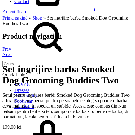
Contact
0
Autentificare
Prima pagină
»
Shop
»
Set ingrijire barba Smoked Dog Grooming
Buddies Two
Product navigation
Prev
Next
Set ingrijire barba Smoked
Quick Links
Dog Grooming Buddies Two
SS2018
Dresses
Setul pentru ingrijirea barbii Smoked Dog Grooming Buddies Two
Accessories
a fost gandit in special pentru persoanele ce aleg sa poarte o barba
Footwear
ceva mai mica, in special un stubble. Acesta este compus dintr-un
Sweatshirt
balsam pentru barba si ten, sampon de barba si o perie de barba, din
par natural, ideala pentru a fi luata in buzunar.
199,00
lei